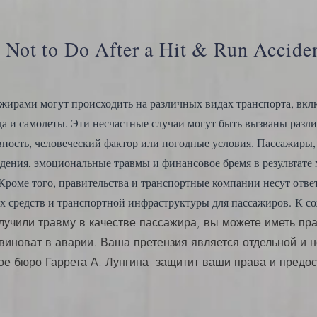
 Not to Do After a Hit & Run Accide
ажирами могут происходить на различных видах транспорта, вкл
езда и самолеты. Эти несчастные случаи могут быть вызваны раз
вность, человеческий фактор или погодные условия. Пассажиры,
дения, эмоциональные травмы и финансовое бремя в результате
Кроме того, правительства и транспортные компании несут отве
х средств и транспортной инфраструктуры для пассажиров.
К со
лучили травму в качестве пассажира, вы можете иметь пр
 виноват в аварии. Ваша претензия является отдельной и 
ое бюро Гаррета А. Лунгина
защитит ваши права и предос