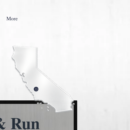
More
🔘
& Run