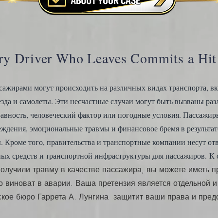
ry Driver Who Leaves Commits a Hi
сажирами могут происходить на различных видах транспорта, вк
поезда и самолеты. Эти несчастные случаи могут быть вызваны р
равность, человеческий фактор или погодные условия. Пассажир
еждения, эмоциональные травмы и финансовое бремя в результат
. Кроме того, правительства и транспортные компании несут отв
ных средств и транспортной инфраструктуры для пассажиров.
К 
олучили травму в качестве пассажира, вы можете иметь 
то виноват в аварии. Ваша претензия является отдельной 
ское бюро Гаррета А. Лунгина
защитит ваши права и пред