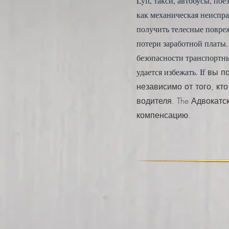
Lyft, такси, автобусы, п
как механическая неиспра
получить телесные повре
потери заработной платы.
безопасности транспортн
удается избежать. If
вы по
независимо от того, кт
водителя. The
Адвокатс
компенсацию.