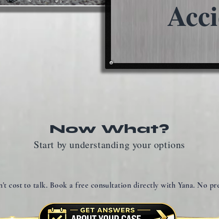
Acci
Now What?
Start by understanding your options
n't cost to talk. Book a free consultation directly with Yana. No pr