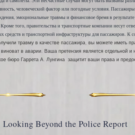
оезда и самолеты. Эти несчастные случаи могут быть вызваны ра
вность, человеческий фактор или погодные условия. Пассажиры
ждения, эмоциональные травмы и финансовое бремя в результате
 Кроме того, правительства и транспортные компании несут отве
ых средств и транспортной инфраструктуры для пассажиров.
К с
лучили травму в качестве пассажира, вы можете иметь п
о виноват в аварии. Ваша претензия является отдельной и
кое бюро Гаррета А. Лунгина
защитит ваши права и предо
Looking Beyond the Police Report