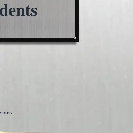
dents
essure.