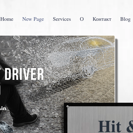
 Home
New Page
Services
О
Контакт
Blog
Hit 