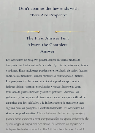
Don't assume the law ends with
"Pets Are Property"
The First Answer Isn't
Always the Complete
Answer
Los accidentes de pasajeros pueden ocurrir en varios modos de
transporte, incluidos automóviles, uber, lyft, taxis, autobuses, trenes
y aviones. Estos accidentes pueden ser el resultado de varios factores,
como fallas mecánicas, errores humanos o condiciones climáticas.
Los pasajeros involucrados en accidentes pueden experimentar
lesiones físicas, traumas emocionales y cargas financieras como
resultado de gastos médicos y salarios perdidos. Además, los
gobiernos y las empresas de transporte tienen la responsabilidad de
garantizar que los vehículos y la infraestructura de transporte sean
seguros para los pasajeros.
Desafortunadamente, los accidentes no
siempre se pueden evitar. If
ha sufrido una lesión como pasajero,
puede tener derecho a una compensación independientemente de
quién tenga la culpa del accidente. Su reclamo es separado e
independiente del conductor. The
Oficinas Legales de Garret A.