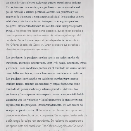
pasajeros involucrados en accidentes pueden experimentar lesiones
físicas, traumas emocionales y cargas financieras como resultado de
gastos médicos y salarios perdidos. Además, los gobiernos y las
empresas de transporte tienen la responsabilidad de garantizar que los
vehículos y la infraestructura de transporte sean seguros para los
pasajeros.
Desafortunadamente, los accidentes no siempre se pueden
evitar. If
ha sufrido una lesión como pasajero, puede tener derecho a
una compensación independientemente de quién tenga la culpa del
accidente. Su reclamo es separado e independiente del conductor.
The
Oficinas Legales de Garret A. Lungin
protegerá sus derechos y
obtendrá la compensación que merece.
Los accidentes de pasajeros pueden ocurrir en varios modos de
transporte, incluidos automóviles, uber, lyft, taxis, autobuses, trenes
y aviones. Estos accidentes pueden ser el resultado de varios factores,
como fallas mecánicas, errores humanos o condiciones climáticas.
Los pasajeros involucrados en accidentes pueden experimentar
lesiones físicas, traumas emocionales y cargas financieras como
resultado de gastos médicos y salarios perdidos. Además, los
gobiernos y las empresas de transporte tienen la responsabilidad de
garantizar que los vehículos y la infraestructura de transporte sean
seguros para los pasajeros.
Desafortunadamente, los accidentes no
siempre se pueden evitar. If
ha sufrido una lesión como pasajero,
puede tener derecho a una compensación independientemente de
quién tenga la culpa del accidente. Su reclamo es separado e
independiente del conductor. The
Oficinas Legales de Garret A.