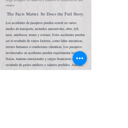
Lungin
protegerá sus derechos y obtendrá la compensación que
merece.
The Facts Matter. So Does the Full Story.
Los accidentes de pasajeros pueden ocurrir en varios
modos de transporte, incluidos automóviles, uber, lyft,
taxis, autobuses, trenes y aviones. Estos accidentes pueden
ser el resultado de varios factores, como fallas mecánicas,
errores humanos o condiciones climáticas. Los pasajeros
involucrados en accidentes pueden experimentar lesiones
físicas, traumas emocionales y cargas financieras como
resultado de gastos médicos y salarios perdidos. Además,
los gobiernos y las empresas de transporte tienen la
responsabilidad de garantizar que los vehículos y la
infraestructura de transporte sean seguros para los
pasajeros.
Desafortunadamente, los accidentes no siempre
se pueden evitar. If
ha sufrido una lesión como
pasajero, puede tener derecho a una compensación
independientemente de quién tenga la culpa del
accidente. Su reclamo es separado e independiente
del conductor. The
Oficinas Legales de Garret A.
Lungin
protegerá sus derechos y obtendrá la