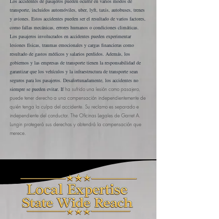
Los accidentes de pasajeros pueden ocurrir en varios modos de
transporte, incluidos automóviles, uber, lyft, taxis, autobuses, trenes
y aviones. Estos accidentes pueden ser el resultado de varios factores,
como fallas mecánicas, errores humanos o condiciones climáticas.
Los pasajeros involucrados en accidentes pueden experimentar
lesiones físicas, traumas emocionales y cargas financieras como
resultado de gastos médicos y salarios perdidos. Además, los
gobiernos y las empresas de transporte tienen la responsabilidad de
garantizar que los vehículos y la infraestructura de transporte sean
seguros para los pasajeros.
Desafortunadamente, los accidentes no
siempre se pueden evitar. If
ha sufrido una lesión como pasajero,
puede tener derecho a una compensación independientemente de
quién tenga la culpa del accidente. Su reclamo es separado e
independiente del conductor. The
Oficinas Legales de Garret A.
Lungin
protegerá sus derechos y obtendrá la compensación que
merece.