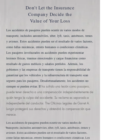
Don't Let the Insurance
Company Decide the
Value of Your Loss
Los accidentes de pasajeros pueden ocurrir en varios modos de
transporte, incluidos automóviles, uber, lyft, taxis, autobuses, trenes
y aviones. Estos accidentes pueden ser el resultado de varios factores,
como fallas mecánicas, errores humanos o condiciones climáticas.
Los pasajeros involucrados en accidentes pueden experimentar
lesiones físicas, traumas emocionales y cargas financieras como
resultado de gastos médicos y salarios perdidos. Además, los
gobiernos y las empresas de transporte tienen la responsabilidad de
garantizar que los vehículos y la infraestructura de transporte sean
seguros para los pasajeros.
Desafortunadamente, los accidentes no
siempre se pueden evitar. If
ha sufrido una lesión como pasajero,
puede tener derecho a una compensación independientemente de
quién tenga la culpa del accidente. Su reclamo es separado e
independiente del conductor. The
Oficinas Legales de Garret A.
Lungin
protegerá sus derechos y obtendrá la compensación que
merece.
Los accidentes de pasajeros pueden ocurrir en varios modos de
transporte, incluidos automóviles, uber, lyft, taxis, autobuses, trenes y
aviones. Estos accidentes pueden ser el resultado de varios factores,
como fallas mecánicas, errores humanos o condiciones climáticas. Los