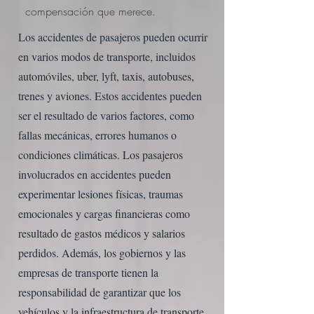
compensación que merece.
Los accidentes de pasajeros pueden ocurrir
en varios modos de transporte, incluidos
automóviles, uber, lyft, taxis, autobuses,
trenes y aviones. Estos accidentes pueden
ser el resultado de varios factores, como
fallas mecánicas, errores humanos o
condiciones climáticas. Los pasajeros
involucrados en accidentes pueden
experimentar lesiones físicas, traumas
emocionales y cargas financieras como
resultado de gastos médicos y salarios
perdidos. Además, los gobiernos y las
empresas de transporte tienen la
responsabilidad de garantizar que los
vehículos y la infraestructura de transporte