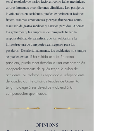
ser el resultado de varios factores, como fallas mecánicas,
errores humanos o condiciones climáticas. Los pasajeros
involucrados en accidentes pueden experimentar lesiones
físicas, traumas emocionales y cargas financieras como
resultado de gastos médicos y salarios perdidos. Además,
los gobiernos y las empresas de transporte tienen la
responsabilidad de garantizar que los vehículos y la
infraestructura de transporte sean seguros para los
pasajeros.
Desafortunadamente, los accidentes no siempre
se pueden evitar. If
ha sufrido una lesión como
pasajero, puede tener derecho a una compensación
independientemente de quién tenga la culpa del
accidente. Su reclamo es separado e independiente
del conductor. The
Oficinas Legales de Garret A.
Lungin
protegerá sus derechos y obtendrá la
compensación que merece.
OPINIONS