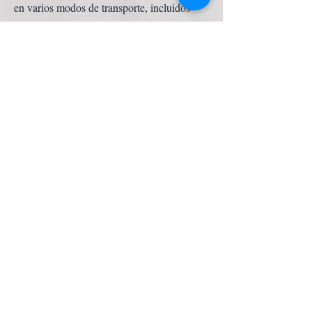
en varios modos de transporte, incluidos
automóviles, uber, lyft, taxis, autobuses,
trenes y aviones. Estos accidentes pueden
ser el resultado de varios factores, como
fallas mecánicas, errores humanos o
condiciones climáticas. Los pasajeros
involucrados en accidentes pueden
experimentar lesiones físicas, traumas
emocionales y cargas financieras como
resultado de gastos médicos y salarios
perdidos. Además, los gobiernos y las
empresas de transporte tienen la
responsabilidad de garantizar que los
vehículos y la infraestructura de transporte
sean seguros para los
pasajeros.
Desafortunadamente, los