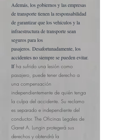
Además, los gobiernos y las empresas
de transporte tienen la responsabilidad
de garantizar que los vehículos y la
infraestructura de transporte sean
seguros para los
pasajeros.
Desafortunadamente, los
accidentes no siempre se pueden evitar.
If
ha sufrido una lesión como
pasajero, puede tener derecho a
una compensación
independientemente de quién tenga
la culpa del accidente. Su reclamo
es separado e independiente del
conductor. The
Oficinas Legales de
Garret A. Lungin
protegerá sus
derechos y obtendrá la