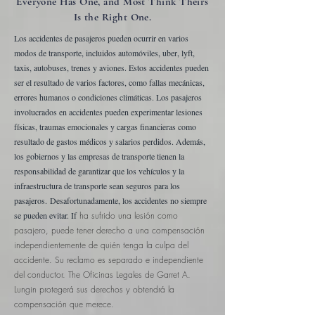
Everyone Has One, and Most Think Theirs
Is the Right One.
Los accidentes de pasajeros pueden ocurrir en varios
modos de transporte, incluidos automóviles, uber, lyft,
taxis, autobuses, trenes y aviones. Estos accidentes pueden
ser el resultado de varios factores, como fallas mecánicas,
errores humanos o condiciones climáticas. Los pasajeros
involucrados en accidentes pueden experimentar lesiones
físicas, traumas emocionales y cargas financieras como
resultado de gastos médicos y salarios perdidos. Además,
los gobiernos y las empresas de transporte tienen la
responsabilidad de garantizar que los vehículos y la
infraestructura de transporte sean seguros para los
pasajeros.
Desafortunadamente, los accidentes no siempre
se pueden evitar. If
ha sufrido una lesión como
pasajero, puede tener derecho a una compensación
independientemente de quién tenga la culpa del
accidente. Su reclamo es separado e independiente
del conductor. The
Oficinas Legales de Garret A.
Lungin
protegerá sus derechos y obtendrá la
compensación que merece.