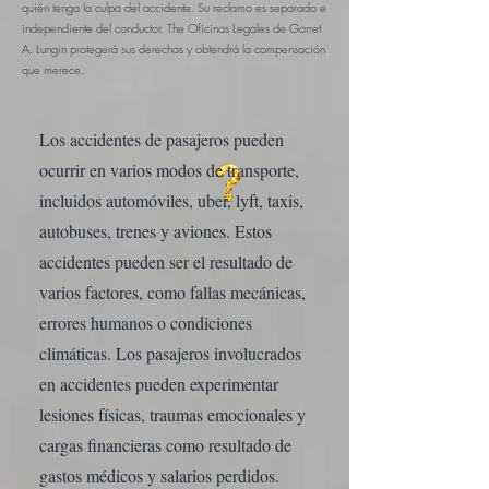
quién tenga la culpa del accidente. Su reclamo es separado e
independiente del conductor. The
Oficinas Legales de Garret
A. Lungin
protegerá sus derechos y obtendrá la compensación
que merece.
Los accidentes de pasajeros pueden
ocurrir en varios modos de transporte,
incluidos automóviles, uber, lyft, taxis,
autobuses, trenes y aviones. Estos
accidentes pueden ser el resultado de
varios factores, como fallas mecánicas,
errores humanos o condiciones
climáticas. Los pasajeros involucrados
en accidentes pueden experimentar
lesiones físicas, traumas emocionales y
cargas financieras como resultado de
gastos médicos y salarios perdidos.