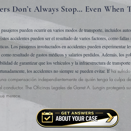
ers Don’t Always Stop… Even When 
pasajeros pueden ocurrir en varios modos de transporte, incluidos automó
 Estos accidentes pueden ser el resultado de varios factores, como falla
ticas. Los pasajeros involucrados en accidentes pueden experimentar le
s como resultado de gastos médicos y salarios perdidos. Además, los go
bilidad de garantizar que los vehículos y la infraestructura de transport
rtunadamente, los accidentes no siempre se pueden evitar. If
ha sufrid
 una compensación independientemente de quién tenga la culpa de
el conductor. The
Oficinas Legales de Garret A. Lungin
protegerá su
ue merece.