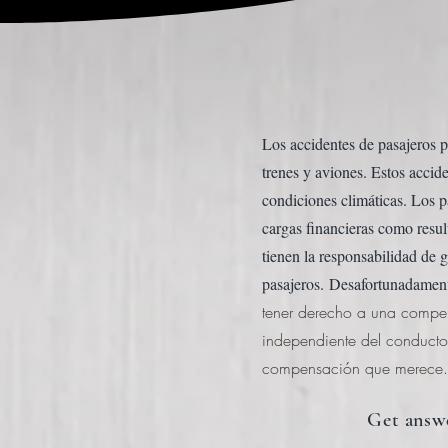
Los accidentes de pasajeros p
trenes y aviones. Estos accid
condiciones climáticas. Los p
cargas financieras como resul
tienen la responsabilidad de g
pasajeros.
Desafortunadamente
tener derecho a una compen
independiente del conducto
compensación que merece.
Get answe