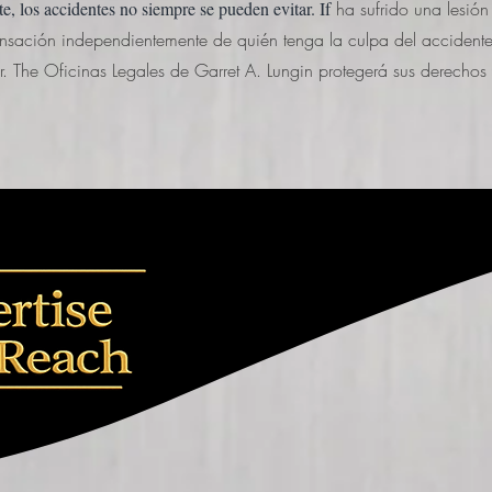
, los accidentes no siempre se pueden evitar. If
ha sufrido una lesió
sación independientemente de quién tenga la culpa del accident
r. The
Oficinas Legales de Garret A. Lungin
protegerá sus derechos 