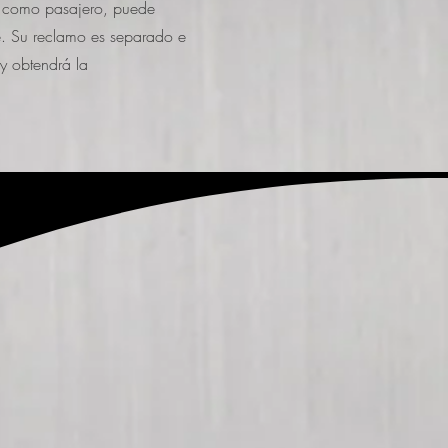
n como pasajero, puede
e. Su reclamo es separado e
y obtendrá la