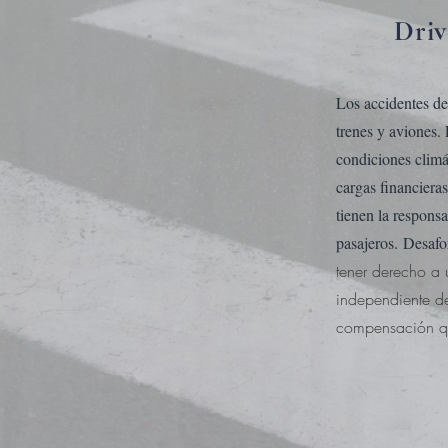
Driv
Los accidentes de 
trenes y aviones.
condiciones climá
cargas financiera
tienen la responsa
pasajeros.
Desafo
tener derecho a
independiente d
compensación q