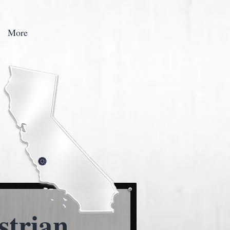
More
🔘
strian