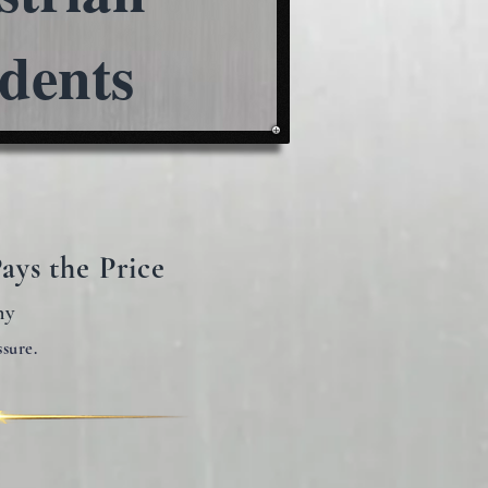
dents
ays the Price
ny
ssure.