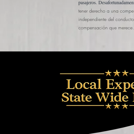
pasajeros.
Desafortunadamente
tener derecho a una compen
independiente del conducto
compensación que merece.